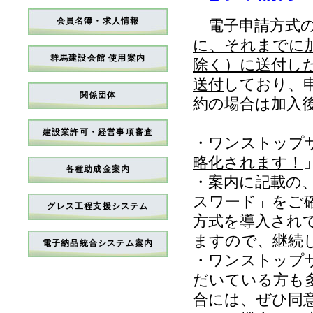
会員名簿・求人情報
電子申請方式の
に、それまでに
群馬建設会館 使用案内
除く）に送付し
送付
しており、
関係団体
約の場合は加入
建設業許可・経営事項審査
・ワンストップ
略化されます！
各種助成金案内
・案内に記載の、
スワード」をご
グレス工程支援システム
方式を導入され
ますので、継続
電子納品統合システム案内
・ワンストップ
だいている方も
合には、ぜひ同