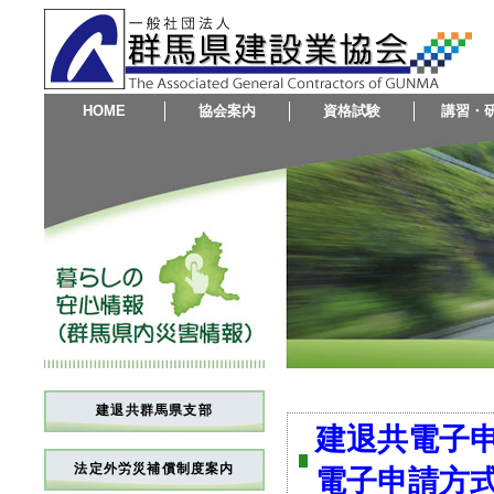
HOME
協会案内
資格試験
講習・
建退共群馬県支部
建退共電子
法定外労災補償制度案内
電子申請方