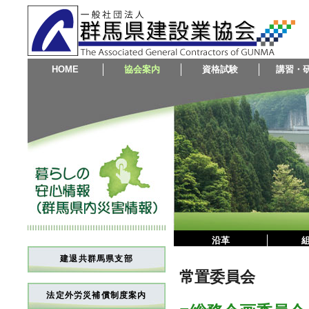
HOME
協会案内
資格試験
講習・
沿革
建退共群馬県支部
常置委員会
法定外労災補償制度案内